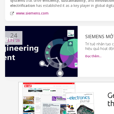
systems
that drive
efficiency
,
sustainability
, and
innovatio
electrification
has established it as a key player in global digi
www.siemens.com
24
SIEMENS MỞ
JUN
'26
Trí tuệ nhân tạo 
hiệu quả hoạt độn
Đọc thêm…