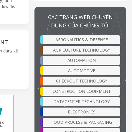
gy
, and
orldwide.
CÁC TRANG WEB CHUYÊN
DỤNG CỦA CHÚNG TÔI
AERONAUTICS & DEFENSE
ENT
AGRICULTURE TECHNOLOGY
ện đáng kể
AUTOMATION
AUTOMOTIVE
CHECKOUT TECHNOLOGY
CONSTRUCTION EQUIPMENT
DATACENTER TECHNOLOGY
ELECTRONICS
FOOD PROCESS & PACKAGING