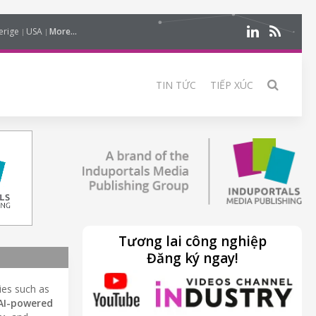
erige
USA
More...
TIN TỨC
TIẾP XÚC
Tương lai công nghiệp
Đăng ký ngay!
ries such as
AI-powered