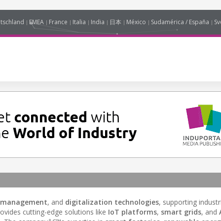
tschland
EMEA
France
Italia
India
日本
México
Sudamérica / España
Sv
y management
, and
digitalization technologies
, supporting indust
ovides cutting-edge solutions like
IoT platforms
,
smart grids
, and