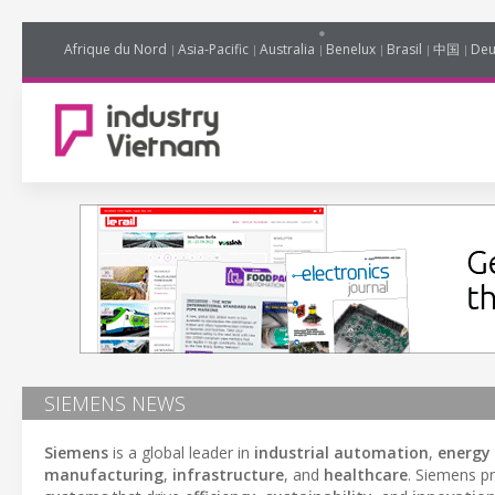
Afrique du Nord
Asia-Pacific
Australia
Benelux
Brasil
中国
Deu
SIEMENS NEWS
Siemens
is a global leader in
industrial automation
,
energ
manufacturing
,
infrastructure
, and
healthcare
. Siemens pr