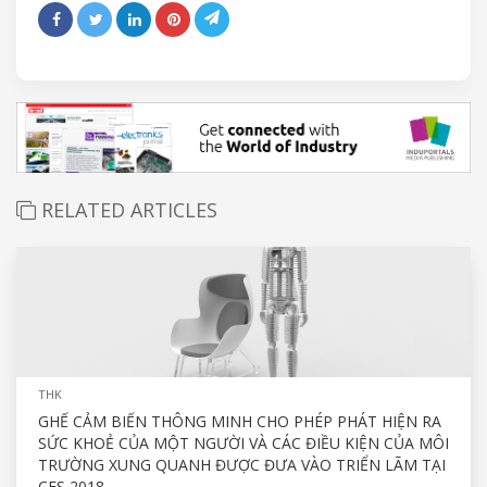
RELATED ARTICLES
THK
GHẾ CẢM BIẾN THÔNG MINH CHO PHÉP PHÁT HIỆN RA
SỨC KHOẺ CỦA MỘT NGƯỜI VÀ CÁC ĐIỀU KIỆN CỦA MÔI
TRƯỜNG XUNG QUANH ĐƯỢC ĐƯA VÀO TRIỂN LÃM TẠI
CES 2018