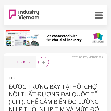
www.industry-vietnam.com
09
THG 6
'17
THK
ĐƯỢC TRƯNG BÀY TẠI HỘI CHỢ
NỘI THẤT ĐƯƠNG ĐẠI QUỐC TẾ
(ICFF): GHẾ CẢM BIẾN ĐO LƯỜNG
NHỊP THỞ, NHỊP TIM VÀ MỨC ĐỘ