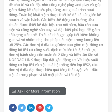
dễ bảo trì và cài đặt nhờ công nghệ plug-and-play và giúp
giảm đáng kể cổ phiếu phụ tùng trong quá trình hoạt
động. Toàn bộ khái niệm được thiết kế để dễ dàng lên kế
hoạch và vận hành. Các biến thể động cơ hướng tiêu
chuẩn được thiết kế đặc biệt cho nội hàm, hậu cần bưu
kiện và công nghệ sân bay, và đặc biệt phù hợp để giảm
số lượng biến thể. Thiết kế nhỏ gọn giúp tiết kiệm không
gian và vỏ nhôm nhẹ cho phép tiết kiệm trọng lượng lên
tới 25%. Các đơn vị ổ đĩa LogiDrive bao gồm một động cơ
đồng bộ IE4 có công suất định mức lên tới 5,5 mã lực,
đơn vị bánh răng côn xoắn ốc 2 tầng và biến tần tần số
NORDAC LINK được lắp đặt gần động cơ. Với hiệu suất
động cơ lớp IE4 và hiệu quả hệ thống đến lớp IES2, các
đơn vị ổ đĩa đạt được hiệu quả tổng thể tuyệt vời - đặc
biệt là trong phạm vi tải một phần và tốc độ.
Ask For More Information…