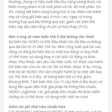
thường, chúng có hiệu suất tiêu thụ năng lượng được cải
thiện trong phạm vi tải một phần và tốc độ một phần. Do
đó, chúng tiết kiệm năng lượng hơn ở các điểm vận hành
này và cũng giữ hiệu quả ở mức cao, ngay cả trong
trường hợp quá liều thông qua việc giảm các biến thể.
Điều này dẫn đến tổng chi phí sở hữu thấp (TCO).
Bốn trong số năm biến thể ổ đĩa không cần thiết
Bộ biến tần NORD có thể điều khiển tốc độ đầu ra thông
qua dải tần từ 25 đến 100 Hz. Nhờ công suất quá tải cao,
động cơ đồng bộ hiện đại có một loại động cơ duy nhất
có thể được sử dụng thay vì các kích cỡ động cơ khác
nhau. Phụ thuộc vào yêu cầu hiệu suất, nó được vận hành
bởi biến tần của nó với các tần số khác nhau. Ví dụ, trong
một dự án NORD cho vận chuyển hành lý tại một sân bay
với 700 đơn vị ổ đĩa, số lượng biến thể có thể giảm
khoảng 80%. Tám biến thể của 11 cấu hình ổ đĩa được sử
dụng liên quan đến một giải pháp hệ thống tiêu chuẩn,
NORD LogiDrive. Các giải pháp tiêu chuẩn đã được kiểm
chứng và có thể được sử dụng một cách an toàn.
Giảm chi phí nhờ tiêu chuẩn hóa
Các hệ thống LogiDrive từ NORD có hiệu quả cao, cực kỳ