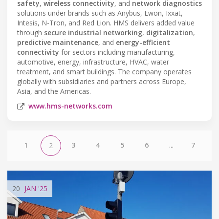
safety
,
wireless connectivity
, and
network diagnostics
solutions under brands such as Anybus, Ewon, Ixxat,
Intesis, N-Tron, and Red Lion. HMS delivers added value
through
secure industrial networking
,
digitalization
,
predictive maintenance
, and
energy-efficient
connectivity
for sectors including manufacturing,
automotive, energy, infrastructure, HVAC, water
treatment, and smart buildings. The company operates
globally with subsidiaries and partners across Europe,
Asia, and the Americas.
www.hms-networks.com
1
3
4
5
6
...
7
2
20
JAN
'25