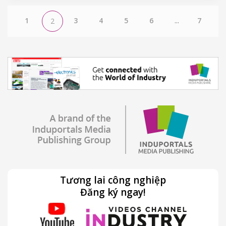
1
3
4
5
6
...
7
2
Tương lai công nghiệp
Đăng ký ngay!