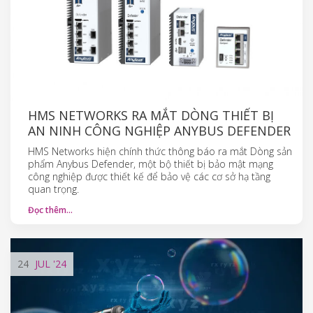
HMS NETWORKS RA MẮT DÒNG THIẾT BỊ
AN NINH CÔNG NGHIỆP ANYBUS DEFENDER
HMS Networks hiện chính thức thông báo ra mắt Dòng sản
phẩm Anybus Defender, một bộ thiết bị bảo mật mạng
công nghiệp được thiết kế để bảo vệ các cơ sở hạ tầng
quan trọng.
Đọc thêm…
24
JUL
'24