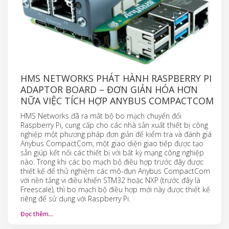
HMS NETWORKS PHÁT HÀNH RASPBERRY PI
ADAPTOR BOARD – ĐƠN GIẢN HÓA HƠN
NỮA VIỆC TÍCH HỢP ANYBUS COMPACTCOM
HMS Networks đã ra mắt bộ bo mạch chuyển đổi
Raspberry Pi, cung cấp cho các nhà sản xuất thiết bị công
nghiệp một phương pháp đơn giản để kiểm tra và đánh giá
Anybus CompactCom, một giao diện giao tiếp được tạo
sẵn giúp kết nối các thiết bị với bất kỳ mạng công nghiệp
nào. Trong khi các bo mạch bộ điều hợp trước đây được
thiết kế để thử nghiệm các mô-đun Anybus CompactCom
với nền tảng vi điều khiển STM32 hoặc NXP (trước đây là
Freescale), thì bo mạch bộ điều hợp mới này được thiết kế
riêng để sử dụng với Raspberry Pi.
Đọc thêm…