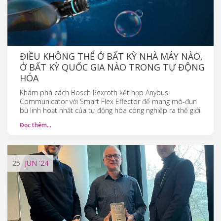
ĐIỀU KHÔNG THỂ Ở BẤT KỲ NHÀ MÁY NÀO,
Ở BẤT KỲ QUỐC GIA NÀO TRONG TỰ ĐỘNG
HÓA
Khám phá cách Bosch Rexroth kết hợp Anybus
Communicator với Smart Flex Effector để mang mô-đun
bù linh hoạt nhất của tự động hóa công nghiệp ra thế giới.
Đọc thêm…
25
JUN
'24