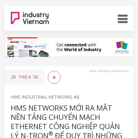
www.industry-vietnam.com
28
THG 6
'26
HMS INDUSTRIAL NETWORKS AB
HMS NETWORKS MỚI RA MẮT
NỀN TẢNG CHUYỂN MẠCH
ETHERNET CÔNG NGHIỆP QUẢN
®
LÝ N-TRON
ĐỂ DUY TRÌ NHỮNG