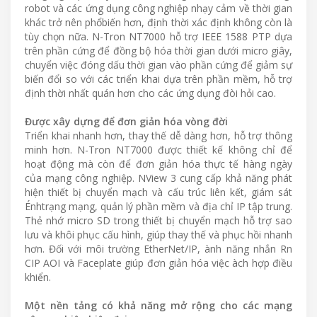
robot và các ứng dụng công nghiệp nhạy cảm về thời gian
khác trở nên phổbiến hơn, định thời xác định không còn là
tùy chọn nữa. N-Tron NT7000 hỗ trợ IEEE 1588 PTP dựa
trên phần cứng để đồng bộ hóa thời gian dưới micro giây,
chuyển việc đóng dấu thời gian vào phần cứng để giảm sự
biến đổi so với các triển khai dựa trên phần mềm, hỗ trợ
định thời nhất quán hơn cho các ứng dụng đòi hỏi cao.
Được xây dựng để đơn giản hóa vòng đời
Triển khai nhanh hơn, thay thế dễ dàng hơn, hỗ trợ thông
minh hơn. N-Tron NT7000 được thiết kế không chỉ để
hoạt động mà còn để đơn giản hóa thực tế hàng ngày
của mạng công nghiệp. NView 3 cung cấp khả năng phát
hiện thiết bị chuyển mạch và cấu trúc liên kết, giám sát
Énhtrạng mạng, quản lý phần mềm và địa chỉ IP tập trung.
Thẻ nhớ micro SD trong thiết bị chuyển mạch hỗ trợ sao
lưu và khôi phục cấu hình, giúp thay thế và phục hồi nhanh
hơn. Đối với môi trường EtherNet/IP, ành năng nhắn Rn
CIP AOI và Faceplate giúp đơn giản hóa việc àch hợp điều
khiển.
Một nền tảng có khả năng mở rộng cho các mạng